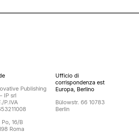
de
Ufficio di
corrispondenza est
ovative Publishing
Europa, Berlino
– IP srl
./P.IVA
Bülowstr. 66 10783
653211008
Berlin
 Po, 16/B
198 Roma