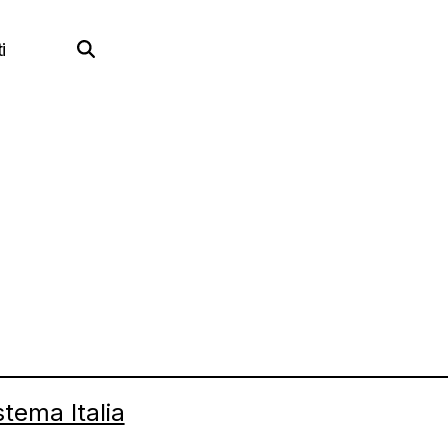
i
stema Italia