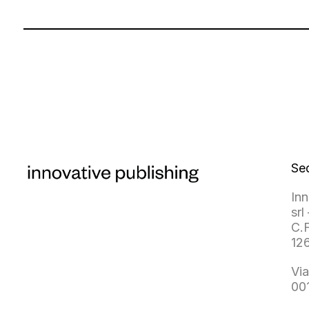
Se
Inn
srl 
C.F
12
Via
00