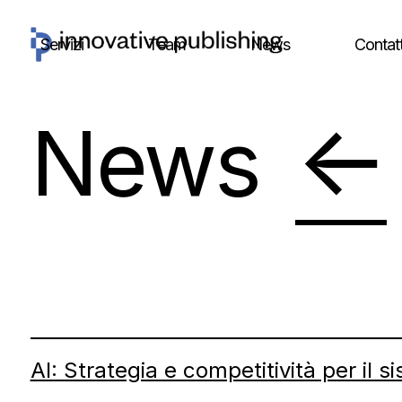
Skip
to
Servizi
Team
News
Contatt
content
←
News
AI: Strategia e competitività per il si