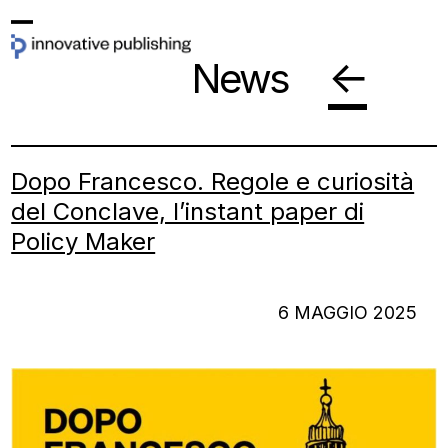
Skip
Open
Close
to
←
News
mobile
mobile
content
menu
menu
Dopo Francesco. Regole e curiosità
del Conclave, l’instant paper di
Policy Maker
6 MAGGIO 2025