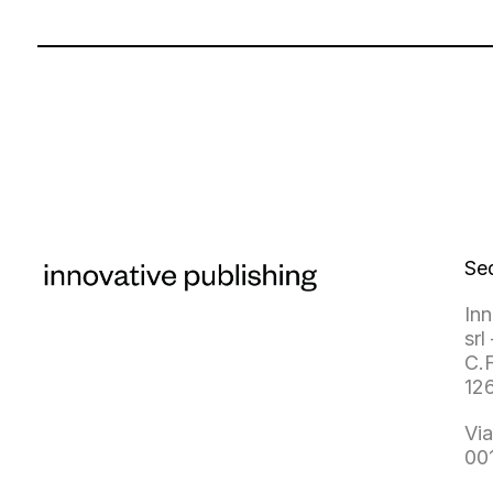
Se
Inn
srl 
C.F
12
Via
00