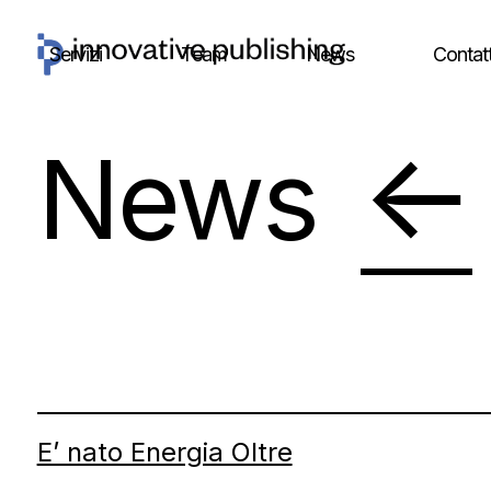
Skip
to
Servizi
Team
News
Contatt
content
←
News
E’ nato Energia Oltre