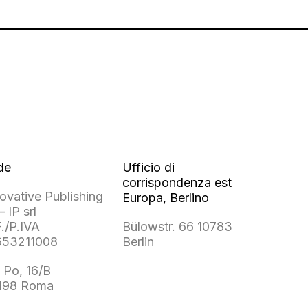
de
Ufficio di
corrispondenza est
ovative Publishing
Europa, Berlino
– IP srl
./P.IVA
Bülowstr. 66 10783
653211008
Berlin
 Po, 16/B
198 Roma