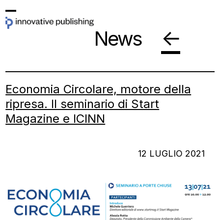
Skip
Open
Close
to
←
News
mobile
mobile
content
menu
menu
Economia Circolare, motore della
ripresa. Il seminario di Start
Magazine e ICINN
12 LUGLIO 2021