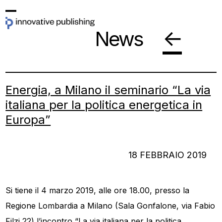
Skip
Open
Close
to
←
News
mobile
mobile
content
menu
menu
Energia, a Milano il seminario “La via
italiana per la politica energetica in
Europa”
18 FEBBRAIO 2019
Si tiene il 4 marzo 2019, alle ore 18.00, presso la
Regione Lombardia a Milano (Sala Gonfalone, via Fabio
Filzi,22) l’incontro “La via italiana per la politica