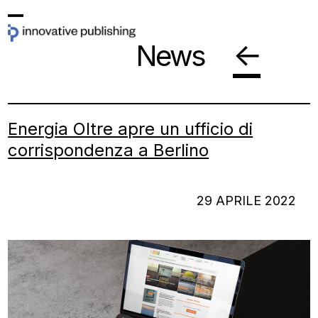
Skip
Open
Close
to
←
News
mobile
mobile
content
menu
menu
Energia Oltre apre un ufficio di
corrispondenza a Berlino
29 APRILE 2022