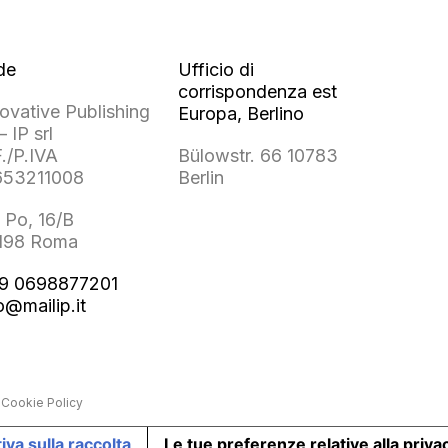
de
Ufficio di
corrispondenza est
ovative Publishing
Europa, Berlino
– IP srl
./P.IVA
Bülowstr. 66 10783
653211008
Berlin
 Po, 16/B
198 Roma
9 0698877201
o@mailip.it
 Cookie Policy
iva sulla raccolta
Le tue preferenze relative alla priva