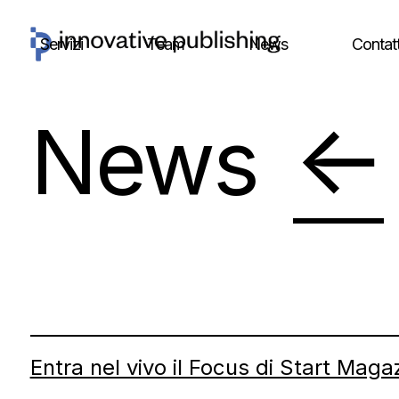
Skip
to
Servizi
Team
News
Contatt
content
←
News
Entra nel vivo il Focus di Start Maga