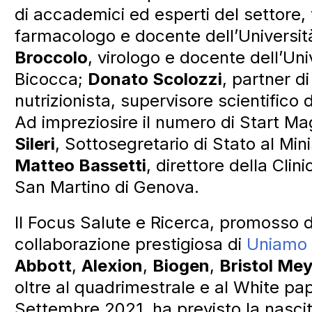
di accademici ed esperti del settore,
farmacologo e docente dell’Università
Broccolo
, virologo e docente dell’Uni
Bicocca;
Donato Scolozzi
, partner 
nutrizionista, supervisore scientific
Ad impreziosire il numero di Start Ma
Sileri
, Sottosegretario di Stato al Mini
Matteo Bassetti
, direttore della Clini
San Martino di Genova.
Il Focus Salute e Ricerca, promosso 
collaborazione prestigiosa di
Uniamo –
Abbott
,
Alexion
,
Biogen
,
Bristol Me
oltre al quadrimestrale e al White pa
Settembre 2021, ha previsto la nasci