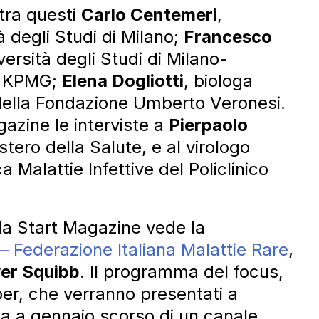
 tra questi
Carlo Centemeri
,
 degli Studi di Milano;
Francesco
versità degli Studi di Milano-
di KPMG;
Elena Dogliotti
, biologa
o della Fondazione Umberto Veronesi.
gazine le interviste a
Pierpaolo
stero della Salute, e al virologo
ca Malattie Infettive del Policlinico
da Start Magazine vede la
 Federazione Italiana Malattie Rare
,
yer Squibb
. Il programma del focus,
per, che verranno presentati a
ta a gennaio scorso di un canale