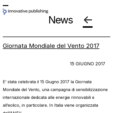
Skip
Open
Close
to
←
News
mobile
mobile
content
menu
menu
Giornata Mondiale del Vento 2017
15 GIUGNO 2017
E’ stata celebrata il 15 Giugno 2017 la Giornata
Mondiale del Vento, una campagna di sensibilizzazione
internazionale dedicata alle energie rinnovabili e
all’eolico, in particolare. In Italia viene organizzata
dall’ANEV.