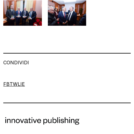
CONDIVIDI
FB
TW
LI
E