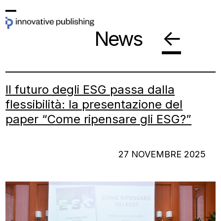
Skip
Open
Close
to
←
News
mobile
mobile
content
menu
menu
Il futuro degli ESG passa dalla
flessibilità: la presentazione del
paper “Come ripensare gli ESG?”
27 NOVEMBRE 2025