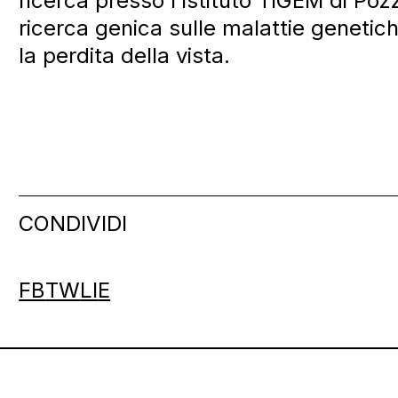
ricerca presso l’Istituto TIGEM di Poz
ricerca genica sulle malattie genetic
la perdita della vista.
CONDIVIDI
FB
TW
LI
E