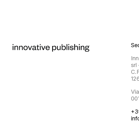
Se
Inn
srl 
C.F
12
Via
00
+3
inf