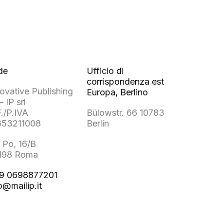
de
Ufficio di
corrispondenza est
ovative Publishing
Europa, Berlino
– IP srl
./P.IVA
Bülowstr. 66 10783
653211008
Berlin
 Po, 16/B
198 Roma
9 0698877201
o@mailip.it