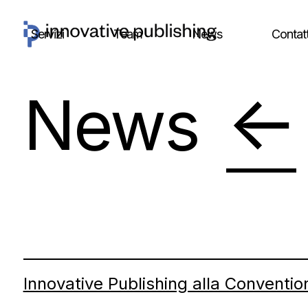
Skip
to
Servizi
Team
News
Contatt
content
←
News
Innovative Publishing alla Conventi