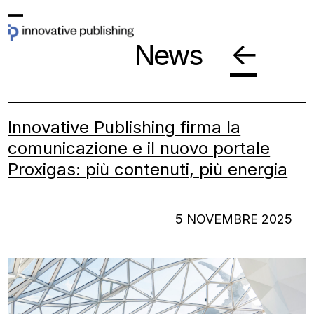
Skip
Open
Close
to
←
News
mobile
mobile
content
menu
menu
Innovative Publishing firma la
comunicazione e il nuovo portale
Proxigas: più contenuti, più energia
5 NOVEMBRE 2025