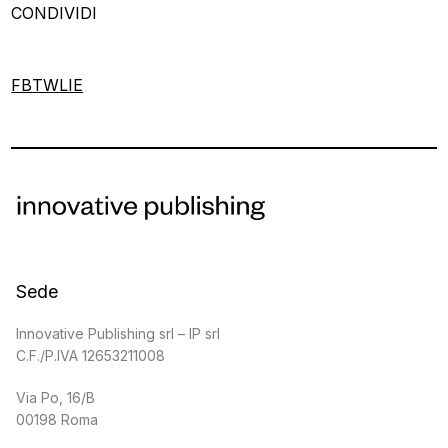
CONDIVIDI
FB
TW
LI
E
Sede
Innovative Publishing srl – IP srl
C.F./P.IVA 12653211008
Via Po, 16/B
00198 Roma