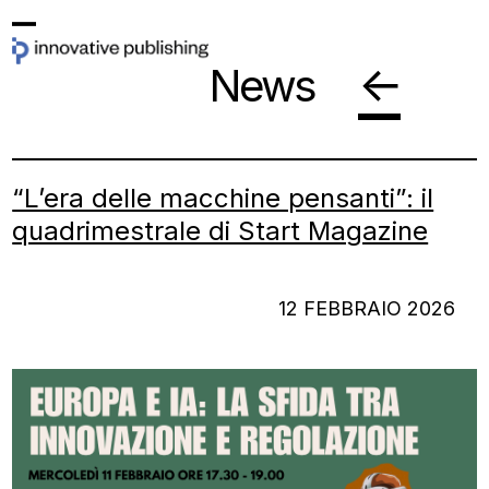
Skip
Open
Close
to
←
News
mobile
mobile
content
menu
menu
“L’era delle macchine pensanti”: il
quadrimestrale di Start Magazine
12 FEBBRAIO 2026