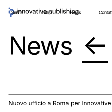
Skip
to
Servizi
Team
News
Contatt
content
←
News
Nuovo ufficio a Roma per Innovative