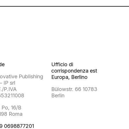
de
Ufficio di
corrispondenza est
ovative Publishing
Europa, Berlino
– IP srl
./P.IVA
Bülowstr. 66 10783
653211008
Berlin
 Po, 16/B
198 Roma
9 0698877201