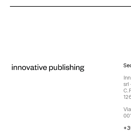
Se
Inn
srl 
C.F
12
Via
00
+3