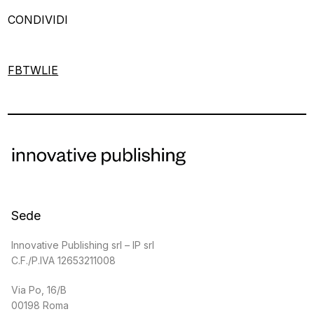
CONDIVIDI
FB
TW
LI
E
Sede
Innovative Publishing srl – IP srl
C.F./P.IVA 12653211008
Via Po, 16/B
00198 Roma