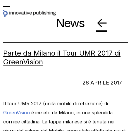
Skip
Open
Close
to
←
News
mobile
mobile
content
menu
menu
Parte da Milano il Tour UMR 2017 di
GreenVision
28 APRILE 2017
Il tour UMR 2017 (unità mobile di refrazione) di
GreenVision
è iniziato da Milano, in una splendida
cornice cittadina. La tappa milanese si è tenuta nei
giorni del salone del Mobile, sono state effettuate più di