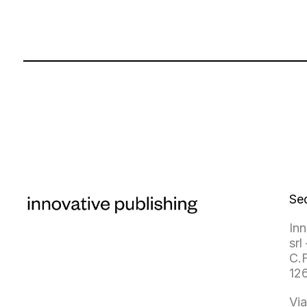
Se
Inn
srl 
C.F
12
Via