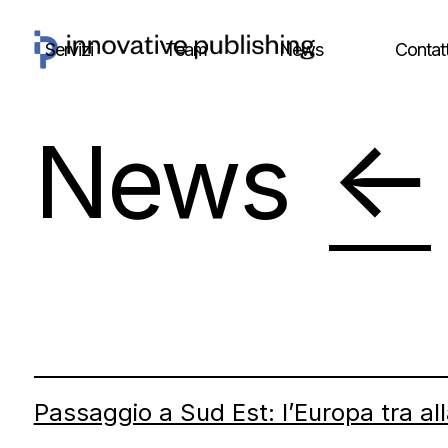
Skip
to
Servizi
Team
News
Contatt
content
←
News
Passaggio a Sud Est: l’Europa tra al