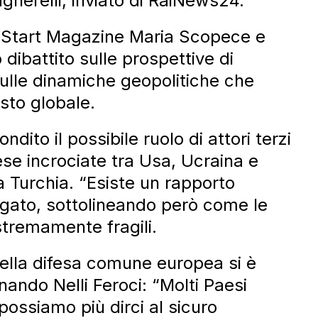
iagnerelli, inviato di RaiNews24.
di Start Magazine Maria Scopece e
 dibattito sulle prospettive di
ulle dinamiche geopolitiche che
sto globale.
ito il possibile ruolo di attori terzi
tese incrociate tra Usa, Ucraina e
a Turchia. “Esiste un rapporto
egato, sottolineando però come le
stremamente fragili.
della difesa comune europea si è
ando Nelli Feroci: “Molti Paesi
possiamo più dirci al sicuro