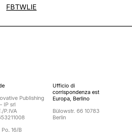
FB
TW
LI
E
de
Ufficio di
corrispondenza est
ovative Publishing
Europa, Berlino
– IP srl
./P.IVA
Bülowstr. 66 10783
653211008
Berlin
 Po, 16/B