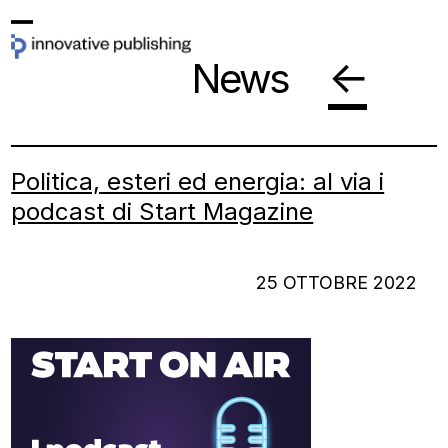
Skip
Open
Close
to
←
News
mobile
mobile
content
menu
menu
Politica, esteri ed energia: al via i
podcast di Start Magazine
25 OTTOBRE 2022