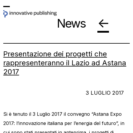
Skip
Open
Close
to
←
News
mobile
mobile
content
menu
menu
Presentazione dei progetti che
rappresenteranno il Lazio ad Astana
2017
3 LUGLIO 2017
Si è tenuto il 3 Luglio 2017 il convegno “Astana Expo
2017: l’innovazione italiana per l’energia del futuro”, in
cui sono stati presentati in anteprima, i progetti di