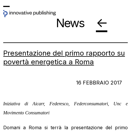
Skip
Open
Close
to
←
News
mobile
mobile
content
menu
menu
Presentazione del primo rapporto su
povertà energetica a Roma
16 FEBBRAIO 2017
Iniziativa di
Aicarr
, Federesco, Federconsumatori, Unc e
Movimento Consumatori
Domani a Roma si terrà la presentazione del primo