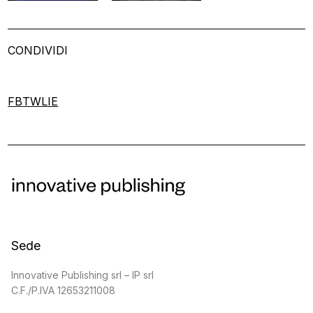
CONDIVIDI
FB
TW
LI
E
Sede
Innovative Publishing srl – IP srl
C.F./P.IVA 12653211008