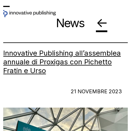
Skip
Open
Close
to
←
News
mobile
mobile
content
menu
menu
Innovative Publishing all’assemblea
annuale di Proxigas con Pichetto
Fratin e Urso
21 NOVEMBRE 2023