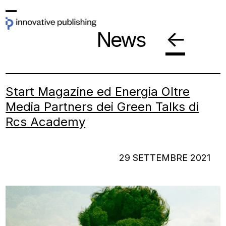
Skip
Open
Close
to
←
News
mobile
mobile
content
menu
menu
Start Magazine ed Energia Oltre
Media Partners dei Green Talks di
Rcs Academy
29 SETTEMBRE 2021