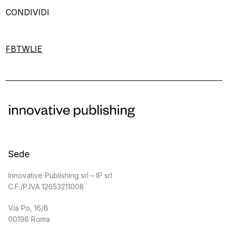
CONDIVIDI
FB
TW
LI
E
Sede
Innovative Publishing srl – IP srl
C.F./P.IVA 12653211008
Via Po, 16/B
00198 Roma