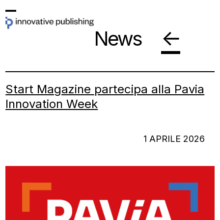
Skip
Open
Close
to
←
News
mobile
mobile
content
menu
menu
Start Magazine partecipa alla Pavia
Innovation Week
1 APRILE 2026