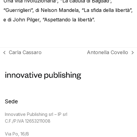
Una vita rivoluzionaria”, “La caduta di Bagdad”,
“Guerriglieri”, di Nelson Mandela, “La sfida della libertà”,
e di John Pilger, “Aspettando la libertà”.
Carla Cassaro
Antonella Covello
post
articolo
precedente:
successivo:
Sede
Innovative Publishing srl – IP srl
C.F./P.IVA 12653211008
Via Po, 16/B