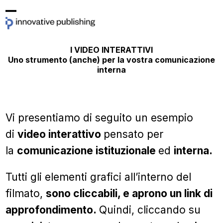
Skip
Open
Close
to
mobile
mobile
content
I VIDEO INTERATTIVI
menu
menu
Uno strumento (anche) per la vostra comunicazione
interna
Vi presentiamo di seguito un esempio
di
video interattivo
pensato per
la
comunicazione istituzionale
ed
interna.
Tutti gli elementi grafici all’interno del
filmato,
sono cliccabili, e aprono un link di
approfondimento.
Quindi, cliccando su