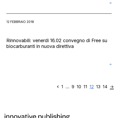
→
12 FEBBRAIO 2018
Rinnovabili: venerdi 16.02 convegno di Free su
biocarburanti in nuova direttiva
→
Precedente
Pagina
Pagina
Pagina
Pagina
Pagina
Pagina
Pagina
N
1
…
9
10
11
12
13
14
→