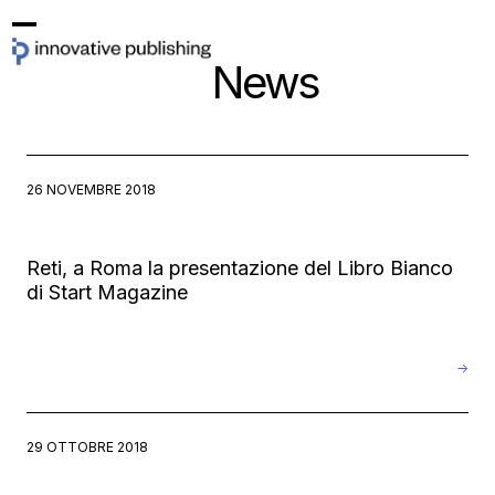
Skip
Open
Close
to
News
mobile
mobile
content
menu
menu
26 NOVEMBRE 2018
Reti, a Roma la presentazione del Libro Bianco
di Start Magazine
→
29 OTTOBRE 2018