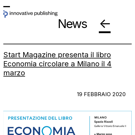
Skip
Open
Close
to
←
News
mobile
mobile
content
menu
menu
Start Magazine presenta il libro
Economia circolare a Milano il 4
marzo
19 FEBBRAIO 2020